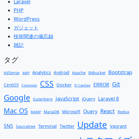
Laravel
PHP
WordPress
ガジェット
技術関連の備忘録
雑記
タグ
Bootstrap
Analytics
Android
AdSense
Apache
Bitbucket
AMP
CSS
Git
ERROR
Docker
CentOS
Composer
El Capitan
Google
JavaScript
Laravel 8
jQuery
Gutenberg
Mac OS
React
Query
Microsoft
MariaDB
Redux
MAMP
Update
SNS
Terminal
Twitter
Vagrant
Sourcetree