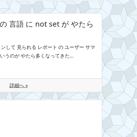
cs の 言語 に not set が やたら
に ログインして 見られる レポート の ユーザー サマ
) って いうのが やたら多くなってきた…
詳細へ »