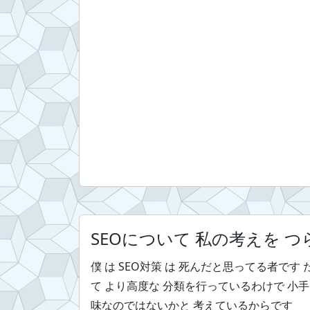
SEOについて 私の考えを 
僕 は SEO対策 は 死んだと思ってる者です だって
て より高度な 分類を行っているわけで 小手先
味なのではないかと 考えているからです