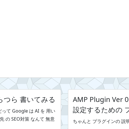
つらつら 書いてみる
AMP Plugin V
設定するための 
 Google は AI を 用い
 の SEO対策 なんて 無意
ちゃんと プラグインの 