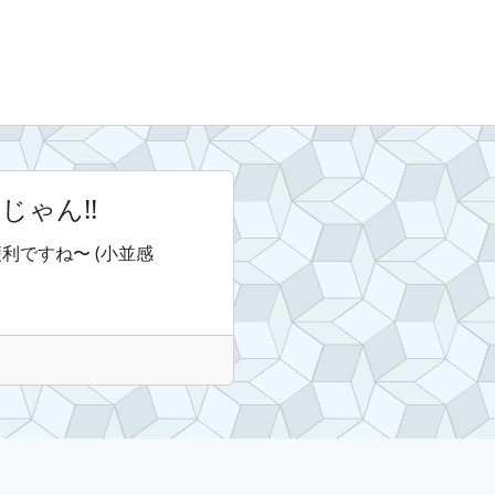
利じゃん!!
便利ですね〜 (小並感