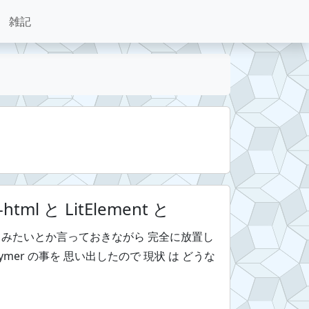
雑記
t-html と LitElement と
を 触ってみたいとか言っておきながら 完全に放置し
ymer の事を 思い出したので 現状 は どうな
た