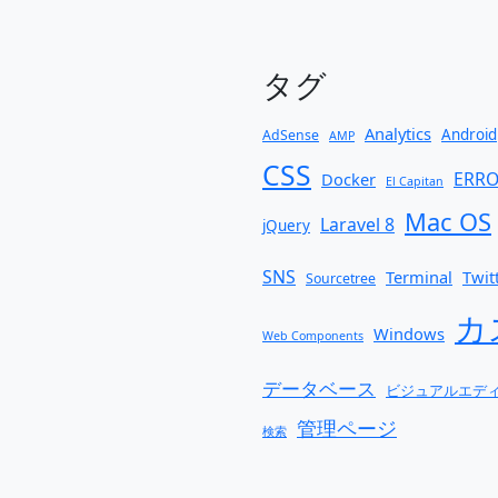
タグ
Analytics
Android
AdSense
AMP
CSS
ERR
Docker
El Capitan
Mac OS
Laravel 8
jQuery
SNS
Terminal
Twit
Sourcetree
カ
Windows
Web Components
データベース
ビジュアルエデ
管理ページ
検索