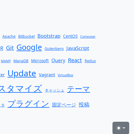
Bootstrap
CentOS
Apache
Bitbucket
Composer
Google
Git
JavaScript
OR
Gutenberg
React
Query
Microsoft
MariaDB
Redux
MAMP
Update
ter
Vagrant
VirtualBox
スタマイズ
テーマ
キャッシュ
プラグイン
投稿
固定ページ
ィタ
Toggle