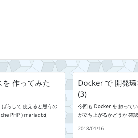
ースを 作ってみた
Docker で 開
(3)
っと ばらして 使えると思うの
今回も Docker を 触
e PHP ) mariadb:(
が立ち上がるかどうか 確
2018/01/16