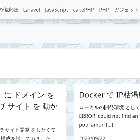
の備忘録
Laravel
JavaScript
cakePHP
PHP
ガジェット
ナ に ドメイン を
Docker で IP枯渇!
マルチサイト を 動か
ローカルの開発環境 として 
ERROR: could not find an 
pool amon […]
 マルチサイト開発 をしたくて
かす構成を試してみました
2023/09/22