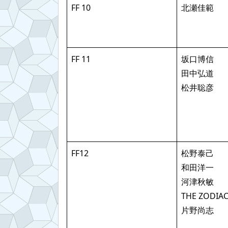
FF 10
北瀬佳範
FF 11
坂口博信
田中弘道
松井聡彦
FF12
松野泰己
和田洋一
河津秋敏
THE ZODIAC
片野尚志