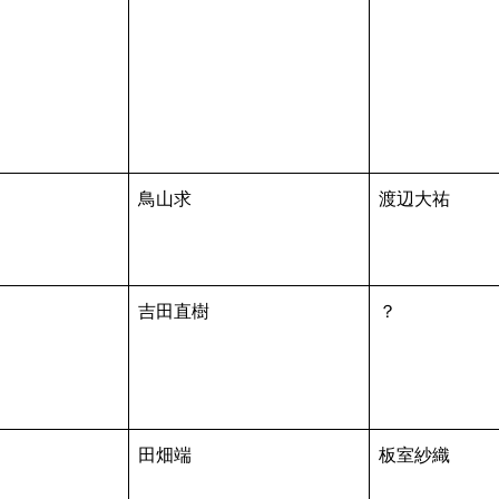
鳥山求
渡辺大祐
吉田直樹
？
田畑端
板室紗織