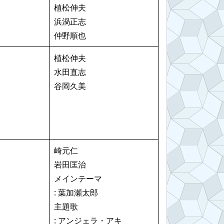
植松伸夫
浜渦正志
仲野順也
植松伸夫
水田直志
谷岡久美
崎元仁
岩田匡治
メインテーマ
: 葉加瀬太郎
主題歌
: アンジェラ・アキ