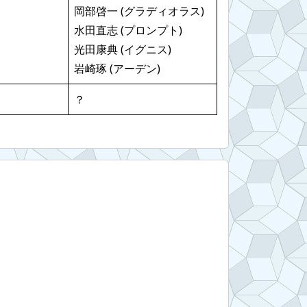
岡部啓一 (グラディオラス)
水田直志 (プロンプト)
光田康典 (イグニス)
岩崎琢 (アーデン)
？