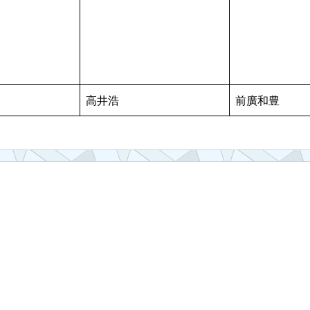
高井浩
前廣和豊