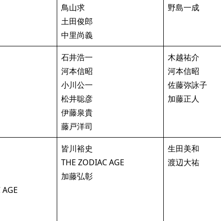
鳥山求
野島一成
土田俊郎
中里尚義
石井浩一
木越祐介
河本信昭
河本信昭
小川公一
佐藤弥詠子
松井聡彦
加藤正人
伊藤泉貴
藤戸洋司
皆川裕史
生田美和
THE ZODIAC AGE
渡辺大祐
加藤弘彰
 AGE