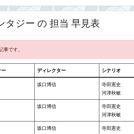
タジー の 担当 早見表
れた記事です。
サー
ディレクター
シナリオ
坂口博信
寺田憲史
河津秋敏
坂口博信
寺田憲史
河津秋敏
坂口博信
寺田憲史