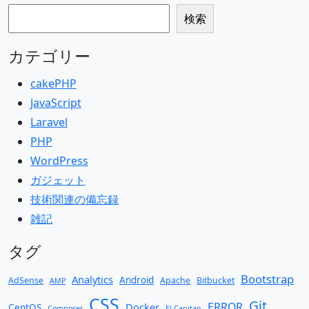
検索
検索
カテゴリー
cakePHP
JavaScript
Laravel
PHP
WordPress
ガジェット
技術関連の備忘録
雑記
タグ
Bootstrap
Analytics
Android
AdSense
Apache
Bitbucket
AMP
CSS
Git
ERROR
Docker
CentOS
Composer
El Capitan