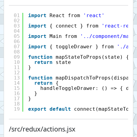
01
import
React from 
'react'
02
03
import
{ connect } from 
'react-redu
04
05
import
Main from 
'../component/main
06
07
import
{ toggleDrawer } from 
'./act
08
09
function
mapStateToProps(state) {
10
return
state
11
}
12
13
function
mapDispatchToProps(dispatc
14
return
{
15
handleToggleDrawer: () => { dis
16
}
17
}
18
19
export
default
connect(mapStateToPr
/src/redux/actions.jsx