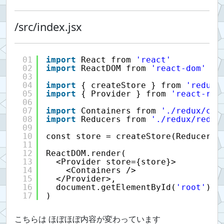
/src/index.jsx
01
import
React from 
'react'
02
import
ReactDOM from 
'react-dom'
03
04
import
{ createStore } from 
'redux'
05
import
{ Provider } from 
'react-red
06
07
import
Containers from 
'./redux/con
08
import
Reducers from 
'./redux/reduc
09
10
const store = createStore(Reducers)
11
12
ReactDOM.render(
13
<Provider store={store}>
14
<Containers />
15
</Provider>,
16
document.getElementById(
'root'
)
17
)
こちらは ほぼほぼ内容が変わっています