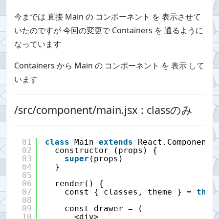
今までは 直接 Main の コンポーネント を 表示させて
いたのですが 今回の変更で Containers を 通るように
なっています
Containers から Main の コンポーネント を 表示 して
います
/src/component/main.jsx : classのみ
01
class
Main 
extends
React.Component 
02
constructor (props) {
03
super
(props)
04
}
05
06
render() {
07
const { classes, theme } = 
this
08
09
const drawer = (
10
<div>