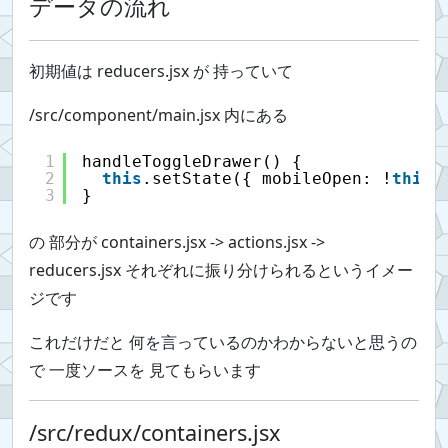
データの流れ
初期値は reducers.jsx が 持っていて
/src/component/main.jsx 内にある
1
handleToggleDrawer() {
2
this
.setState({ mobileOpen: !
this
.
3
}
の 部分が containers.jsx -> actions.jsx ->
reducers.jsx それぞれに振り分けられるというイメー
ジです
これだけだと 何を言っているのかわからないと思うの
で 一度ソースを 見てもらいます
/src/redux/containers.jsx