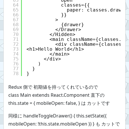
63
open
64
classes={{
65
paper: classes.drawer
66
}}
67
>
68
{drawer}
69
</Drawer>
70
</Hidden>
71
<main className={classes.co
72
<div className={classes.t
73
<h1>Hello World</h1>
74
</main>
75
</div>
76
)
77
}
78
}
Redux 側で 初期値を持ってくれているので
class Main extends React.Component 直下の
this.state = { mobileOpen: false, } は カットです
同様に handleToggleDrawer() { this.setState({
mobileOpen: !this.state.mobileOpen }) } も カットで