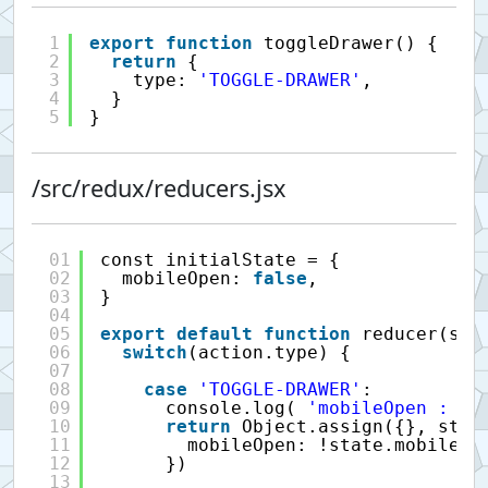
1
export
function
toggleDrawer() {
2
return
{
3
type: 
'TOGGLE-DRAWER'
,
4
}
5
}
/src/redux/reducers.jsx
01
const initialState = {
02
mobileOpen: 
false
,
03
}
04
05
export
default
function
reducer(sta
06
switch
(action.type) {
07
08
case
'TOGGLE-DRAWER'
:
09
console.log( 
'mobileOpen : '
10
return
Object.assign({}, stat
11
mobileOpen: !state.mobileOp
12
})
13