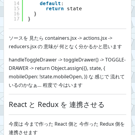
14
default
:
15
return
state
16
}
17
}
ソースを 見たら containers.jsx -> actions.jsx ->
reducers.jsx の 意味が 何となく分かるかと思います
handleToggleDrawer -> toggleDrawer() -> TOGGLE-
DRAWER -> return Object.assign({}, state, {
mobileOpen: !state.mobileOpen, }) な 感じで 流れて
いるのかなぁ… 程度で 今はいます
React と Redux を 連携させる
今度は 今まで作った React 側と 今作った Redux 側を
連携させます