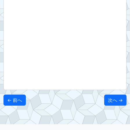
← 前へ
次へ →