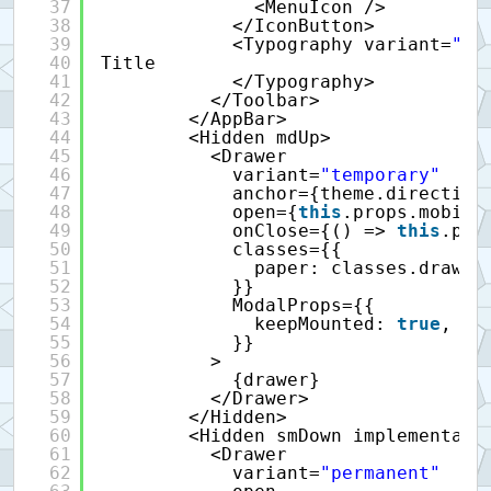
37
<MenuIcon />
38
</IconButton>
39
<Typography variant=
"ti
40
Title
41
</Typography>
42
</Toolbar>
43
</AppBar>
44
<Hidden mdUp>
45
<Drawer
46
variant=
"temporary"
47
anchor={theme.direction
48
open={
this
.props.mobile
49
onClose={() => 
this
.pro
50
classes={{
51
paper: classes.drawer
52
}}
53
ModalProps={{
54
keepMounted: 
true
, 
//
55
}}
56
>
57
{drawer}
58
</Drawer>
59
</Hidden>
60
<Hidden smDown implementati
61
<Drawer
62
variant=
"permanent"