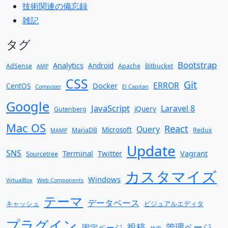
技術関連の備忘録
雑記
タグ
Bootstrap
Analytics
Android
AdSense
Apache
Bitbucket
AMP
CSS
Git
ERROR
Docker
CentOS
Composer
El Capitan
Google
JavaScript
Laravel 8
jQuery
Gutenberg
Mac OS
React
Query
Microsoft
MariaDB
Redux
MAMP
Update
SNS
Terminal
Twitter
Vagrant
Sourcetree
カスタマイズ
Windows
VirtualBox
Web Components
テーマ
データベース
キャッシュ
ビジュアルエディタ
プラグイン
投稿
管理ページ
固定ページ