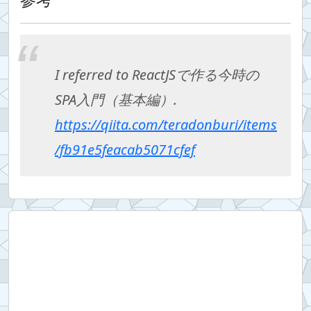
I referred to ReactJSで作る今時の
SPA入門（基本編）.
https://qiita.com/teradonburi/items
/fb91e5feacab5071cfef