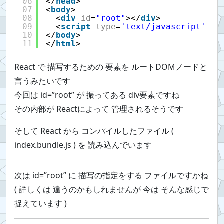
06
</
head
>
07
<
body
>
08
<
div
id
=
"root"
></
div
>
09
<
script
type
=
'text/javascript'
sr
10
</
body
>
11
</
html
>
React で 描写するための 要素を ルートDOMノードと
言うみたいです
今回は id=”root” が 振ってある div要素ですね
その内部が Reactによって 管理されるそうです
そして React から コンパイルしたファイル (
index.bundle.js ) を 読み込んでいます
次は id=”root” に 描写の指定をする ファイルですかね
( 詳しくは 違うのかもしれませんが 今は そんな感じで
捉えています )