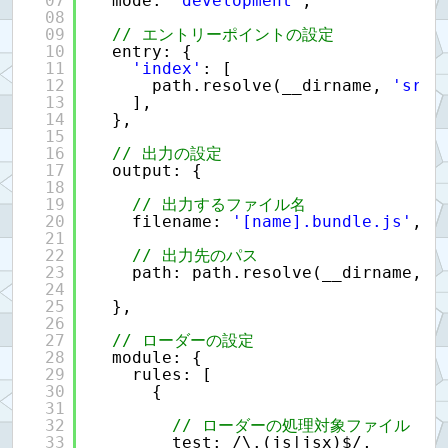
07
mode: 
'development'
,
08
09
// エントリーポイントの設定
10
entry: {
11
'index'
: [
12
path.resolve(__dirname, 
'src/
13
],
14
},
15
16
// 出力の設定
17
output: {
18
19
// 出力するファイル名
20
filename: 
'[name].bundle.js'
,
21
22
// 出力先のパス
23
path: path.resolve(__dirname, 
'
24
25
},
26
27
// ローダーの設定
28
module: {
29
rules: [
30
{
31
32
// ローダーの処理対象ファイル
33
test: /\.(js|jsx)$/,