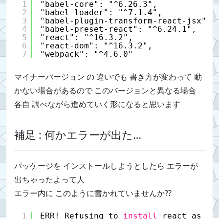
1
"babel-core": "^6.26.3",
2
"babel-loader": "^7.1.4",
3
"babel-plugin-transform-react-jsx": 
4
"babel-preset-react": "^6.24.1",
5
"react": "^16.3.2",
6
"react-dom": "^16.3.2",
7
"webpack": "^4.6.0"
マイナーバージョン の 違いでも 書き方が変わって 動
かない場合があるので このバージョンと異なる場合
各自 調べながら進めていく形になると思います
補足 : 何かエラーが出た…
パッケージを インストールしようとしたら エラーが
出ちゃったよって人
エラー内に このように書かれていませんか??
1
ERR! Refusing to 
install
react as a 