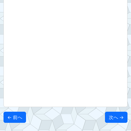
← 前へ
次へ →