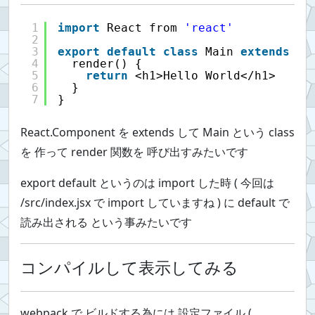
1
import
React from 
'react'
2
3
export
default
class
Main 
extends
Re
4
render() {
5
return
<h1>Hello World</h1>
6
}
7
}
React.Component を extends して Main という class
を 作って render 関数を 呼び出すみたいです
export default というのは import した時 ( 今回は
/src/index.jsx で import していますね ) に default で
読み出される という事みたいです
コンパイルして表示してみる
webpack で ビルドする為には 設定ファイル (