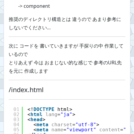
-> component
推奨のディレクトリ構造とは 違うので あまり参考に
しないでください…
次に コードを 書いていきますが 手探りの中 作業して
いるので
とりあえず 今は おまじない的な感じで 参考のURL先
を元に 作成します
/index.html
01
<!
DOCTYPE
html>
02
<
html
lang
=
"ja"
>
03
<
head
>
04
<
meta
charset
=
"utf-8"
>
05
<
meta
name
=
"viewport"
content
=
"wi