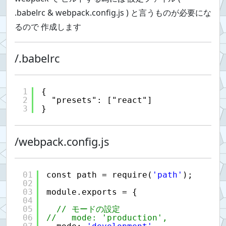
.babelrc & webpack.config.js ) と言うものが必要にな
るので 作成します
/.babelrc
1
{
2
"presets": ["react"]
3
}
/webpack.config.js
01
const path = require(
'path'
);
02
03
module.exports = {
04
05
// モードの設定
06
//   mode: 'production',