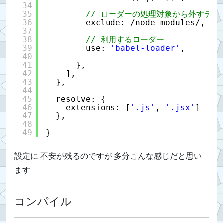
34
35
// ローダーの処理対象から外すディ
36
exclude: /node_modules/,
37
38
// 利用するローダー
39
use: 
'babel-loader'
,
40
41
},
42
],
43
},
44
45
resolve: {
46
extensions: [
'.js'
, 
'.jsx'
]
47
},
48
49
}
設定に 不安が残るのですが 多分こんな感じだと思い
ます
コンパイル