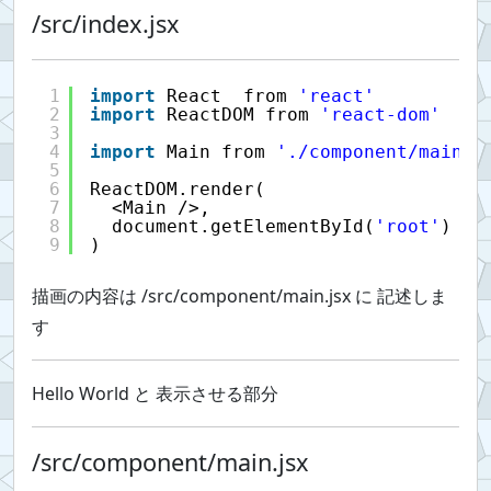
/src/index.jsx
1
import
React  from 
'react'
2
import
ReactDOM from 
'react-dom'
3
4
import
Main from 
'./component/main'
5
6
ReactDOM.render(
7
<Main />,
8
document.getElementById(
'root'
)
9
)
描画の内容は /src/component/main.jsx に 記述しま
す
Hello World と 表示させる部分
/src/component/main.jsx