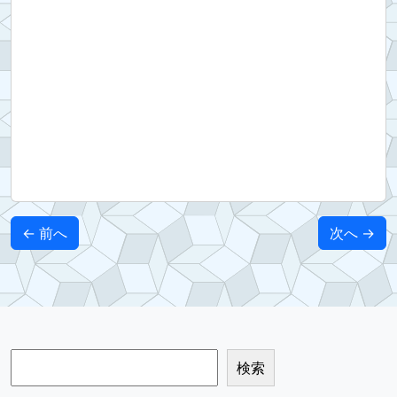
← 前へ
次へ →
検索
検索