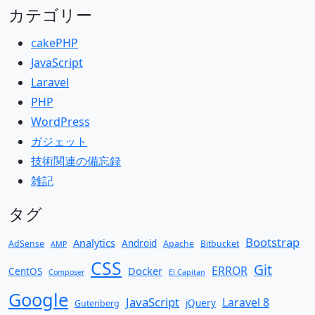
カテゴリー
cakePHP
JavaScript
Laravel
PHP
WordPress
ガジェット
技術関連の備忘録
雑記
タグ
Bootstrap
Analytics
Android
AdSense
Apache
Bitbucket
AMP
CSS
Git
ERROR
Docker
CentOS
Composer
El Capitan
Google
JavaScript
Laravel 8
jQuery
Gutenberg