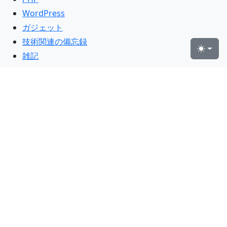
WordPress
ガジェット
技術関連の備忘録
Toggle
雑記
タグ
Bootstrap
Analytics
Android
AdSense
Apache
Bitbucket
AMP
CSS
Git
ERROR
Docker
CentOS
Composer
El Capitan
Google
JavaScript
Laravel 8
jQuery
Gutenberg
Mac OS
React
Query
Microsoft
MariaDB
Redux
MAMP
Update
SNS
Terminal
Twitter
Vagrant
Sourcetree
カスタマイズ
Windows
VirtualBox
Web Components