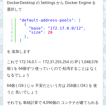
DockerDesktop の Settings から Docker Engine を
選択して
1
"default-address-pools"
:
[
2
{
3
"base"
:
"172.17.0.0/12"
,
4
"size"
:
26
5
}
,
6
]
を 追加します
これで 172.16.0.1 ～ 172.31.255.254 の IP ( 1,048,576
個 ) を 64個ずつ 使っていくので 枯渇することは なく
なるでしょう
64個 ( /26 ) じゃ 不安だという方は 256個 ( /24 ) を 使
うと 良いでしょう
それでも 単純計算で 4,096個の コンテナが建てられる