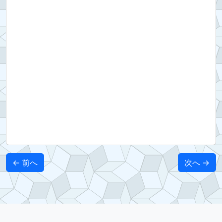
← 前へ
次へ →