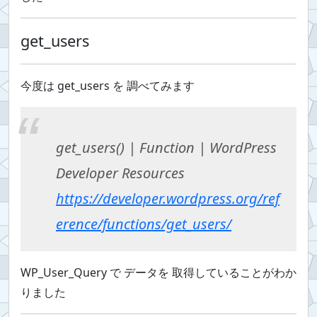
get_users
今度は get_users を 調べてみます
get_users() | Function | WordPress
Developer Resources
https://developer.wordpress.org/ref
erence/functions/get_users/
WP_User_Query で データを 取得していることがわか
りました