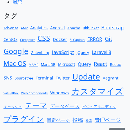
雑記
タグ
Bootstrap
Analytics
Android
AdSense
Apache
Bitbucket
AMP
CSS
Git
ERROR
Docker
CentOS
Composer
El Capitan
Google
JavaScript
Laravel 8
jQuery
Gutenberg
Mac OS
React
Query
Microsoft
MariaDB
Redux
MAMP
Update
SNS
Terminal
Twitter
Vagrant
Sourcetree
カスタマイズ
Windows
VirtualBox
Web Components
テーマ
データベース
キャッシュ
ビジュアルエディタ
プラグイン
投稿
管理ページ
固定ページ
検索