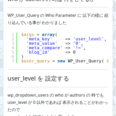
WP_User_Query の Who Parameter に 以下の様に 絞
り込んでいる事が わかりました
1
$args
= 
array
(
2
'meta_key'
=> 
'user_level'
,
3
'meta_value'
=> 
'0'
,
4
'meta_compare'
=> 
'!='
,
5
'blog_id'
=> 0
6
)
7
$user_query
= 
new
WP_User_Query( 
$ar
user_level を 設定する
wp_dropdown_users の who が authors の 時でも
user_level が 0 以外であれば 表示されることがわかっ
たので