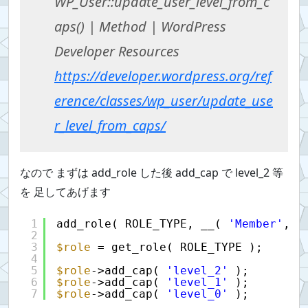
WP_User::update_user_level_from_c
aps() | Method | WordPress
Developer Resources
https://developer.wordpress.org/ref
erence/classes/wp_user/update_use
r_level_from_caps/
なので まずは add_role した後 add_cap で level_2 等
を 足してあげます
1
add_role( ROLE_TYPE, __( 
'Member'
, 
'
2
3
$role
= get_role( ROLE_TYPE );
4
5
$role
->add_cap( 
'level_2'
);
6
$role
->add_cap( 
'level_1'
);
7
$role
->add_cap( 
'level_0'
);