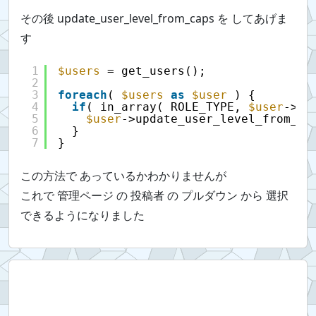
その後 update_user_level_from_caps を してあげま
す
1
$users
= get_users();
2
3
foreach
( 
$users
as
$user
) {
4
if
( in_array( ROLE_TYPE, 
$user
->ro
5
$user
->update_user_level_from_ca
6
}
7
}
この方法で あっているかわかりませんが
これで 管理ページ の 投稿者 の プルダウン から 選択
できるようになりました