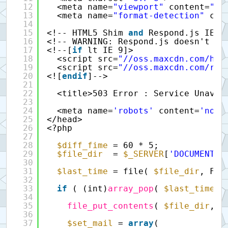
12
<meta name=
"viewport"
content=
"wi
13
<meta name=
"format-detection"
con
14
15
<!-- HTML5 Shim 
and
Respond.js IE8 
16
<!-- WARNING: Respond.js doesn't wo
17
<!--[
if
lt IE 9]>
18
<script src=
"//oss.maxcdn.com/htm
19
<script src=
"//oss.maxcdn.com/res
20
<![
endif
]-->
21
22
<title>503 Error : Service Unavai
23
24
<meta name=
'robots'
content=
'noin
25
</head>
26
<?php
27
28
$diff_fime
= 60 * 5;
29
$file_dir
= 
$_SERVER
[
'DOCUMENT_R
30
31
$last_time
= file( 
$file_dir
, FIL
32
33
if
( (int)
array_pop
( 
$last_time
)
34
35
file_put_contents
( 
$file_dir
, P
36
37
$set_mail
= 
array
(