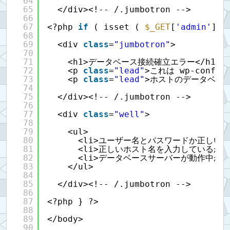
64
65
</div><!-- /.jumbotron -->
66
67
<?php 
if
( isset ( 
$_GET
[
'admin'
] )
68
69
<div 
class
=
"jumbotron"
>
70
71
<h1>データベース接続確立エラー</h1>
72
<p 
class
=
"lead"
>これは wp-con
73
<p 
class
=
"lead"
>ホストのデータベー
74
75
</div><!-- /.jumbotron -->
76
77
<div 
class
=
"well"
>
78
79
<ul>
80
<li>ユーザー名とパスワードか正しいか
81
<li>正しいホスト名を入力しているか確
82
<li>データベースサーバーが動作中か確
83
</ul>
84
85
</div><!-- /.jumbotron -->
86
87
<?php } ?>
88
89
</body>
90