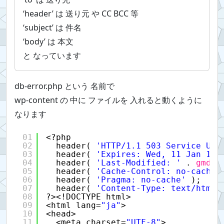
‘header’ は 送り元 や CC BCC 等
‘subject’ は 件名
‘body’ は 本文
と なっています
db-error.php という 名前で
wp-content の 中に ファイルを 入れると動くように
なります
01
<?php
02
header( 
'HTTP/1.1 503 Service Una
03
header( 
'Expires: Wed, 11 Jan 198
04
header( 
'Last-Modified: '
. 
gmdat
05
header( 
'Cache-Control: no-cache,
06
header( 
'Pragma: no-cache'
);
07
header( 
'Content-Type: text/html;
08
?><!DOCTYPE html>
09
<html lang=
"ja"
>
10
<head>
11
<meta charset=
"UTF-8"
>