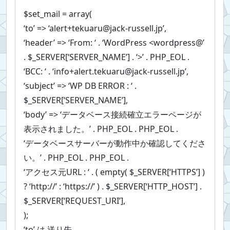
$set_mail = array(
‘to’ => ‘
alert+tekuaru@jack-russell.jp
’,
‘header’ => ‘From: ‘ . ‘WordPress <wordpress@’
. $_SERVER[‘SERVER_NAME’] . ‘>’ . PHP_EOL .
‘BCC: ‘ . ‘
info+alert.tekuaru@jack-russell.jp
’,
‘subject’ => ‘WP DB ERROR : ‘ .
$_SERVER[‘SERVER_NAME’],
‘body’ => ‘データベース接続確立エラーページが
表示されました。’ . PHP_EOL . PHP_EOL .
‘データベースサーバーが動作中か確認してくださ
い。’ . PHP_EOL . PHP_EOL .
‘アクセス元URL : ‘ . ( empty( $_SERVER[‘HTTPS’] )
? ‘http://’ : ‘https://’ ) . $_SERVER[‘HTTP_HOST’] .
$_SERVER[‘REQUEST_URI’],
);
‘to’ は 送り先