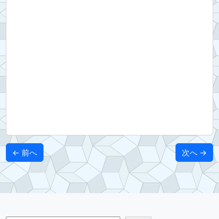
← 前へ
次へ →