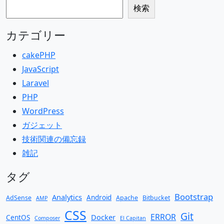
検索
検索
カテゴリー
cakePHP
JavaScript
Laravel
PHP
WordPress
ガジェット
技術関連の備忘録
雑記
タグ
Bootstrap
Analytics
Android
AdSense
Apache
Bitbucket
AMP
CSS
Git
ERROR
Docker
CentOS
Composer
El Capitan