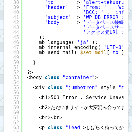
38
'to'
=> 
'alert+tekuaru@j
39
'header'
=> 
'From: '
. 
'Word
40
'BCC: '
. 
'info+
41
'subject'
=> 
'WP DB ERROR : '
42
'body'
=> 
'データベース接続確
43
'データベースサーバ
44
'アクセス元URL : '
45
);
46
mb_language( 
'ja'
);
47
mb_internal_encoding( 
'UTF-8'
)
48
mb_send_mail( 
$set_mail
[
'to'
], 
49
50
}
51
52
?>
53
<body 
class
=
"container"
>
54
55
<div 
class
=
"jumbotron"
style=
"mar
56
57
<h1>503 Error : Service Unavail
58
59
<h2>ただいまサイトが大変混み合っておりま
60
61
<br><br>
62
63
<p 
class
=
"lead"
>しばらく待ってから