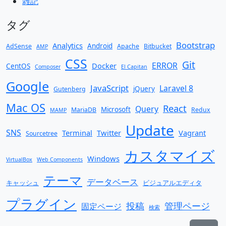
雑記
タグ
Bootstrap
Analytics
Android
AdSense
Apache
Bitbucket
AMP
CSS
Git
ERROR
Docker
CentOS
Composer
El Capitan
Google
JavaScript
Laravel 8
jQuery
Gutenberg
Mac OS
React
Query
Microsoft
MariaDB
Redux
MAMP
Update
SNS
Terminal
Twitter
Vagrant
Sourcetree
カスタマイズ
Windows
VirtualBox
Web Components
テーマ
データベース
キャッシュ
ビジュアルエディタ
プラグイン
投稿
管理ページ
固定ページ
検索