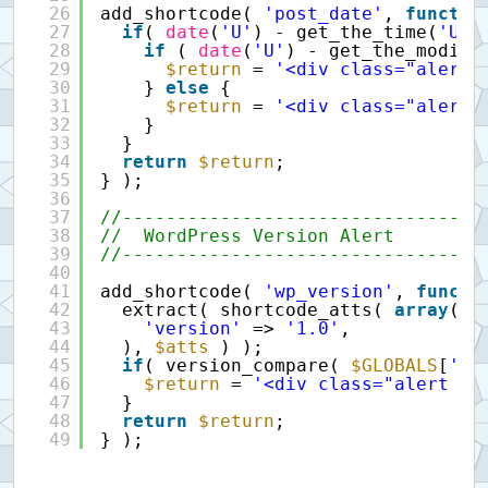
26
add_shortcode( 
'post_date'
, 
functio
27
if
( 
date
(
'U'
) - get_the_time(
'U'
)
28
if
( 
date
(
'U'
) - get_the_modifi
29
$return
= 
'<div class="alert
30
} 
else
{
31
$return
= 
'<div class="alert
32
}
33
}
34
return
$return
;
35
} );
36
37
//---------------------------------
38
//  WordPress Version Alert
39
//---------------------------------
40
41
add_shortcode( 
'wp_version'
, 
functi
42
extract( shortcode_atts( 
array
(
43
'version'
=> 
'1.0'
,
44
), 
$atts
) );
45
if
( version_compare( 
$GLOBALS
[
'wp
46
$return
= 
'<div class="alert 
47
}
48
return
$return
;
49
} );