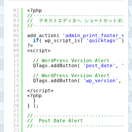
01
<?php
02
//---------------------------------
03
//  テキストエディタへ ショートカットボタ
04
//---------------------------------
05
06
add_action( 
'admin_print_footer_scr
07
if
( wp_script_is( 
'quicktags'
) )
08
?>
09
<script>
10
11
// WordPress Version Alert
12
QTags.addButton( 
'post_date'
, 
'Po
13
14
// WordPress Version Alert
15
QTags.addButton( 
'wp_version'
, 
'V
16
17
</script>
18
<?php
19
}
20
} );
21
22
//---------------------------------
23
//  Post Date Alert
24
//---------------------------------
25