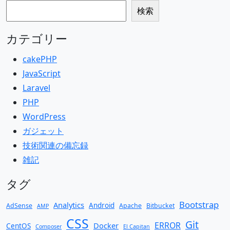
検索
検索
カテゴリー
cakePHP
JavaScript
Laravel
PHP
WordPress
ガジェット
技術関連の備忘録
雑記
タグ
Bootstrap
Analytics
Android
AdSense
Apache
Bitbucket
AMP
CSS
Git
ERROR
Docker
CentOS
Composer
El Capitan